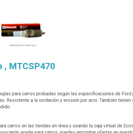
um , MTCSP470
jías para carros probadas según las especificaciones de Ford 
s. Resistente a la oxidación y erosión por arco. También tienen 
ndido.
ra carros en las tiendas en línea y usando tu caja virtual de Ec
 buscando aceite para carros, puedes encontrar ofertas en nuest