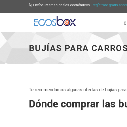
🚀 Envíos internacionales económicos.
Regístrate gratis ahor
C
Bujías para carros, dónde comprarlas - ir a in
BUJÍAS PARA CARRO
Te recomendamos algunas ofertas de bujías para 
Dónde comprar las bu