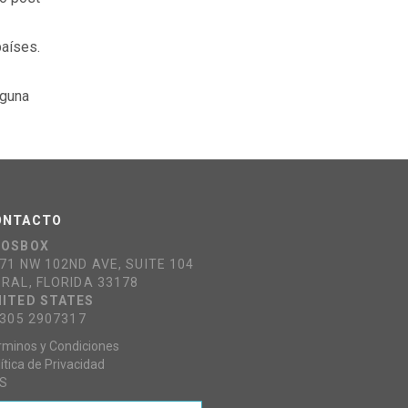
aíses.
lguna
ONTACTO
COSBOX
71 NW 102ND AVE, SUITE 104
RAL, FLORIDA 33178
ITED STATES
 305 2907317
rminos y Condiciones
ítica de Privacidad
S