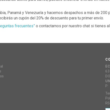
mbia, Panamá y Venezuela y hacemos despachos a más de 200 p
Recibirás un cupón del 20% de descuento para tu primer envío.
reguntas frecuentes”
o contactarnos por nuestro chat si tienes a
C
al
E
e
63
mos
DO
UN
P:
Te
Pol
RS