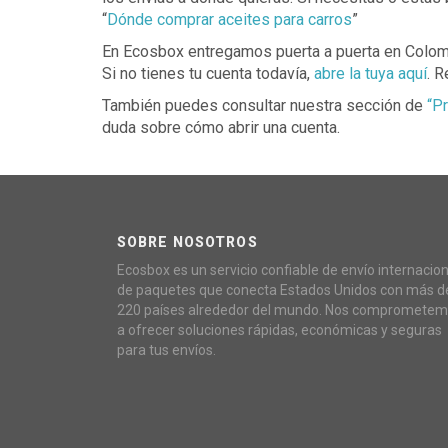
“
Dónde comprar aceites para carros
”
En Ecosbox entregamos puerta a puerta en Colo
Si no tienes tu cuenta todavía,
abre la tuya aquí
. 
También puedes consultar nuestra sección de
“P
duda sobre cómo abrir una cuenta.
SOBRE NOSOTROS
Ecosbox es un servicio confiable de envío internacion
de paquetes que conecta Estados Unidos con más d
220 países alrededor del mundo. Nos compromete
a ofrecer soluciones rápidas, económicas y seguras
para tus envíos.