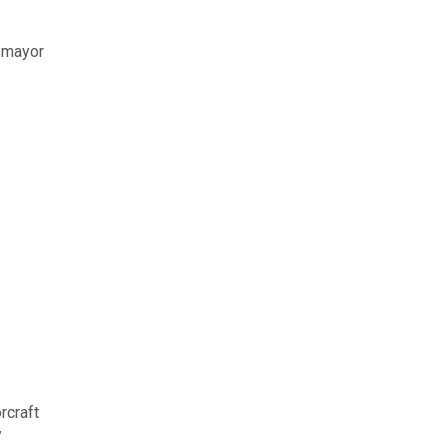
y mayor
rcraft
y