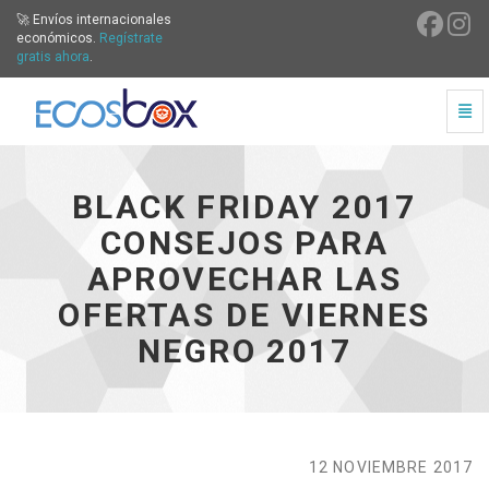
🚀 Envíos internacionales
económicos.
Regístrate
gratis ahora
.
Cam
Black Friday 2017 Consejos para aprovechar las ofertas 
BLACK FRIDAY 2017
CONSEJOS PARA
APROVECHAR LAS
OFERTAS DE VIERNES
NEGRO 2017
12 NOVIEMBRE 2017