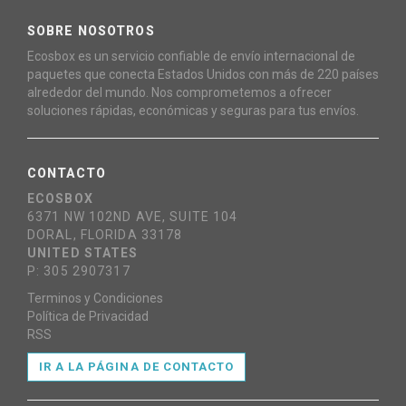
SOBRE NOSOTROS
Ecosbox es un servicio confiable de envío internacional de
paquetes que conecta Estados Unidos con más de 220 países
alrededor del mundo. Nos comprometemos a ofrecer
soluciones rápidas, económicas y seguras para tus envíos.
CONTACTO
ECOSBOX
6371 NW 102ND AVE, SUITE 104
DORAL, FLORIDA 33178
UNITED STATES
P: 305 2907317
Terminos y Condiciones
Política de Privacidad
RSS
IR A LA PÁGINA DE CONTACTO