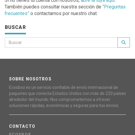
Si no tienes tu cuenta con nosotros,
abre la tuya aquí
.
También puedes consultar nuestra sección de
“Preguntas
frecuentes”
o contactarnos por nuestro chat.
BUSCAR
SOBRE NOSOTROS
Ecosbox es un servicio confiable de envío internacional de
paquetes que conecta Estados Unidos con más de 220 países
alrededor del mundo. Nos comprometemos a ofrecer
soluciones rápidas, económicas y seguras para tus envíos.
CONTACTO
ECOSBOX