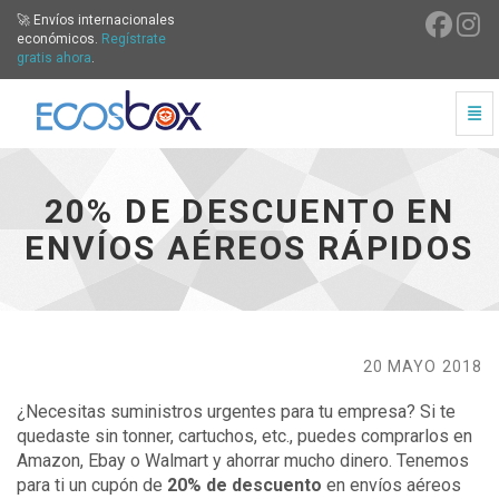
🚀 Envíos internacionales
económicos.
Regístrate
gratis ahora
.
Cam
20% de descuento en envíos aéreos rápidos - ir a inicio
20% DE DESCUENTO EN
ENVÍOS AÉREOS RÁPIDOS
20 MAYO 2018
¿Necesitas suministros urgentes para tu empresa? Si te
quedaste sin tonner, cartuchos, etc., puedes comprarlos en
Amazon, Ebay o Walmart y ahorrar mucho dinero. Tenemos
para ti un cupón de
20% de descuento
en envíos aéreos